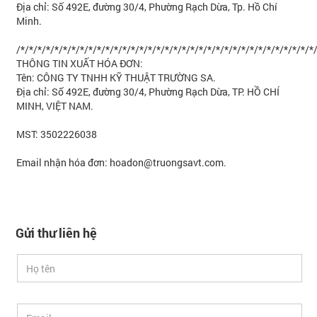
Địa chỉ: Số 492E, đường 30/4, Phường Rạch Dừa, Tp. Hồ Chí
Minh.
/*/*/*/*/*/*/*/*/*/*/*/*/*/*/*/*/*/*/*/*/*/*/*/*/*/*/*/*/*/*/*/*/*/*/*
THÔNG TIN XUẤT HÓA ĐƠN:
Tên: CÔNG TY TNHH KỸ THUẬT TRƯỜNG SA.
Địa chỉ: Số 492E, đường 30/4, Phường Rạch Dừa, TP. HỒ CHÍ
MINH, VIỆT NAM.
MST: 3502226038
Email nhận hóa đơn:
hoadon@truongsavt.com
.
Gửi thư liên hệ