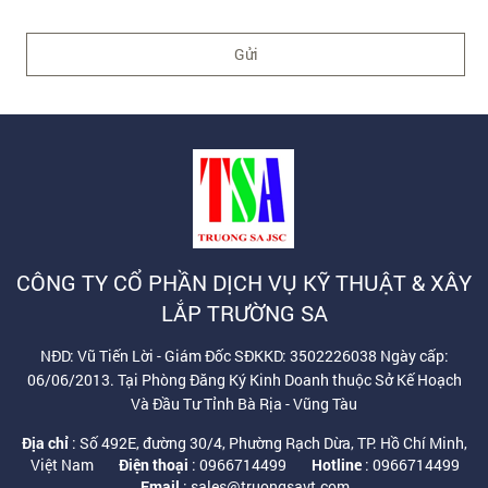
CÔNG TY CỔ PHẦN DỊCH VỤ KỸ THUẬT & XÂY
LẮP TRƯỜNG SA
NĐD: Vũ Tiến Lời - Giám Đốc SĐKKD: 3502226038 Ngày cấp:
06/06/2013. Tại Phòng Đăng Ký Kinh Doanh thuộc Sở Kế Hoạch
Và Đầu Tư Tỉnh Bà Rịa - Vũng Tàu
Địa chỉ
: Số 492E, đường 30/4, Phường Rạch Dừa, TP. Hồ Chí Minh,
Việt Nam
Điện thoại
: 0966714499
Hotline
: 0966714499
Email
: sales@truongsavt.com