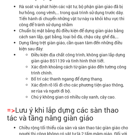
Rà soát và phát hiện các vật tư, bộ phận giàn giáo đã bị
hư hỏng, cong vênh,… trong quá trình sử dụng trước dây.
Tiến hành di chuyển những vật tư này ra khỏi khu vực thi
công để tránh sử dụng nhầm
Chuẩn bị mặt bằng đủ điều kiện để dựng giàn giáo bằng
cách san lấp, gạt bằng, loại bỏ đá, chậu cây, ghế đá,…
Dựng tầng trệt giàn giáo, cần quan tâm đến những điều
kiện sau đây:
Điều kiện địa chất công trình, không gian lắp dựng
giàn giáo BS1139 và tình hình thời tiết.
Xác định khoảng cách từ giàn giáo đến tường công
trình chính.
Bố trí các thanh ngang để dựng thang.
Xác định rõ lối đi cho các phương tiện giao thông,
xe rùa và người đi bộ.
Chú ý không gian có nhiều cây xanh, cây cao.
=>
Lưu ý khi lắp dựng các sàn thao
tác và tầng nâng giàn giáo
Chiều rộng tối thiểu của sàn và sàn thao tác giàn giáo cho
người thi công không có vật tư là 2 tấm mâm giáo. Đối với