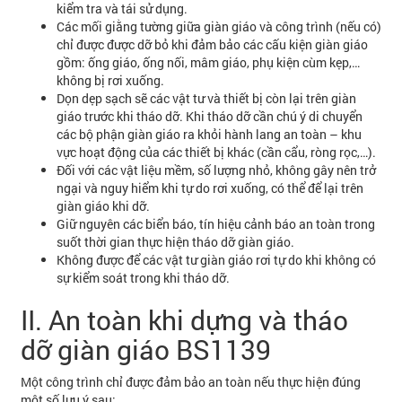
kiểm tra và tái sử dụng.
Các mối giằng tường giữa giàn giáo và công trình (nếu có)
chỉ được được dỡ bỏ khi đảm bảo các cấu kiện giàn giáo
gồm: ống giáo, ống nối, mâm giáo, phụ kiện cùm kẹp,…
không bị rơi xuống.
Dọn dẹp sạch sẽ các vật tư và thiết bị còn lại trên giàn
giáo trước khi tháo dỡ. Khi tháo dỡ cần chú ý di chuyển
các bộ phận giàn giáo ra khỏi hành lang an toàn – khu
vực hoạt động của các thiết bị khác (cần cẩu, ròng rọc,…).
Đối với các vật liệu mềm, số lượng nhỏ, không gây nên trở
ngại và nguy hiểm khi tự do rơi xuống, có thể để lại trên
giàn giáo khi dỡ.
Giữ nguyên các biển báo, tín hiệu cảnh báo an toàn trong
suốt thời gian thực hiện tháo dỡ giàn giáo.
Không được để các vật tư giàn giáo rơi tự do khi không có
sự kiểm soát trong khi tháo dỡ.
II. An toàn khi dựng và tháo
dỡ giàn giáo BS1139
Một công trình chỉ được đảm bảo an toàn nếu thực hiện đúng
một số lưu ý sau: