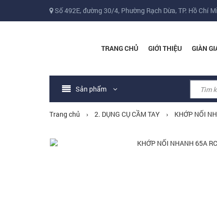
Số 492E, đường 30/4, Phường Rạch Dừa, TP. Hồ Chí M
TRANG CHỦ
GIỚI THIỆU
GIÀN GI
Sản phẩm
Trang chủ
›
2. DỤNG CỤ CẦM TAY
›
KHỚP NỐI NH