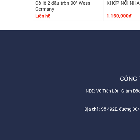
Cờ lê 2 đầu tròn 90° Wess
KHỚP NỐI NHA
Germany
Liên hệ
1,160,000₫
CÔNG 
NĐD: Vũ Tiến Lời - Giám Đ
Địa chỉ
: Số 492E, đường 30/