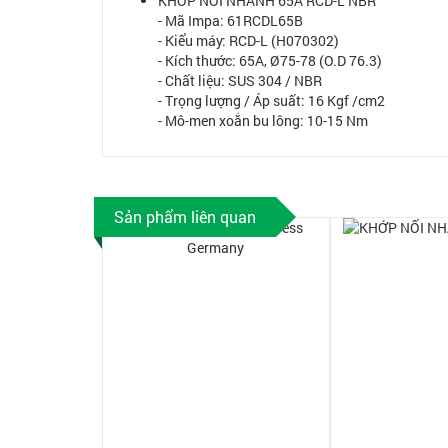
KHỚP NỐI NHANH 65A RCD-L NBR
- Mã Impa: 61RCDL65B
- Kiểu máy: RCD-L (H070302)
- Kích thước: 65A, Ø75-78 (O.D 76.3)
- Chất liệu: SUS 304 / NBR
- Trọng lượng / Áp suất: 16 Kgf /cm2
- Mô-men xoắn bu lông: 10-15 Nm
Sản phẩm liên quan