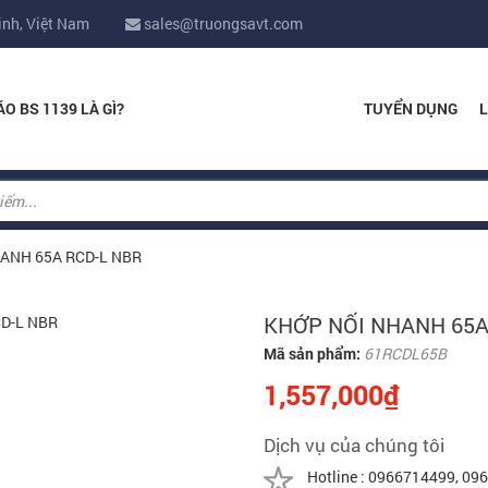
inh, Việt Nam
sales@truongsavt.com
ÁO BS 1139 LÀ GÌ?
TUYỂN DỤNG
L
ANH 65A RCD-L NBR
KHỚP NỐI NHANH 65A
Mã sản phẩm:
61RCDL65B
1,557,000₫
Dịch vụ của chúng tôi
Hotline : 0966714499, 0