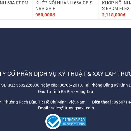
NH 50A EPDM
KHỚP NỐI NHANH 65A GR-S
KHỚP NỐI NH
NBR GRIP
S EPDM FLEX 
950,000₫
2,118,000₫
TY CỔ PHẦN DỊCH VỤ KỸ THUẬT & XÂY LẮP TRƯ
ốc SĐKKD: 3502226038 Ngày cấp: 06/06/2013. Tại Phòng Đăng Ký Kinh 
Đầu Tư Tỉnh Bà Rịa - Vũng Tàu
4, Phường Rạch Dừa, TP. Hồ Chí Minh, Việt Nam
Điện thoại
: 096671
Email
: sales@truongsavt.com