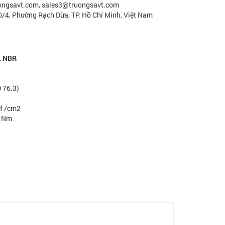
uongsavt.com, sales3@truongsavt.com
30/4, Phường Rạch Dừa, TP. Hồ Chí Minh, Việt Nam
L NBR
D 76.3)
gf /cm2
5 Nm