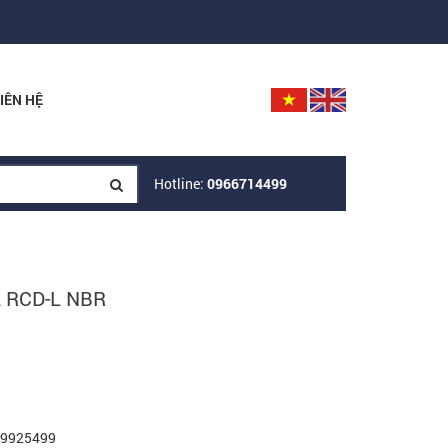
IÊN HỆ
Hotline:
0966714499
 RCD-L NBR
969925499