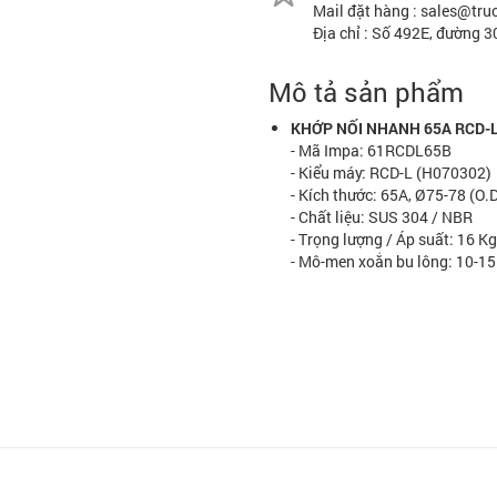
Mail đặt hàng : sales@tr
Địa chỉ : Số 492E, đường 
Mô tả sản phẩm
KHỚP NỐI NHANH 65A RCD-
- Mã Impa: 61RCDL65B
- Kiểu máy: RCD-L (H070302)
- Kích thước: 65A, Ø75-78 (O.
- Chất liệu: SUS 304 / NBR
- Trọng lượng / Áp suất: 16 K
- Mô-men xoắn bu lông: 10-1