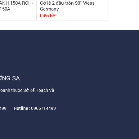
ANH 150A RCH-
Cờ lê 2 đầu tròn 90° Wess
Phễu thoát s
150A
Germany
Liên hệ
135,000₫
15
ỜNG SA
Doanh thuộc Sở Kế Hoạch Và
4499
Hotline
: 0966714499