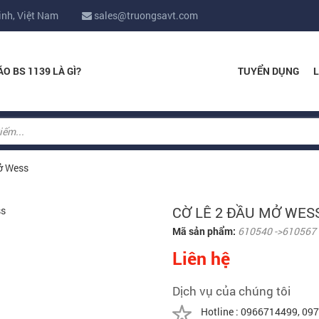
inh, Việt Nam
sales@truongsavt.com
ÁO BS 1139 LÀ GÌ?
TUYỂN DỤNG
L
ở Wess
CỜ LÊ 2 ĐẦU MỞ WES
Mã sản phẩm:
610540 ->610567
Liên hệ
Dịch vụ của chúng tôi
Hotline : 0966714499, 0