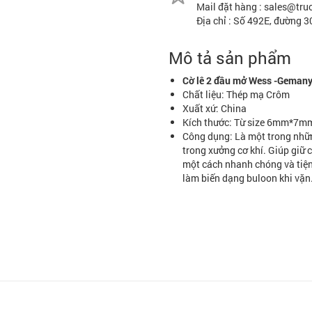
Mail đặt hàng : sales@tr
Địa chỉ : Số 492E, đường 
Mô tả sản phẩm
Cờ lê 2 đầu mở Wess -Geman
Chất liệu: Thép mạ Crôm
Xuất xứ: China
Kích thước: Từ size 6mm*
Công dụng: Là một trong nhữn
trong xưởng cơ khí. Giúp giữ c
một cách nhanh chóng và tiện
làm biến dạng buloon khi vặn