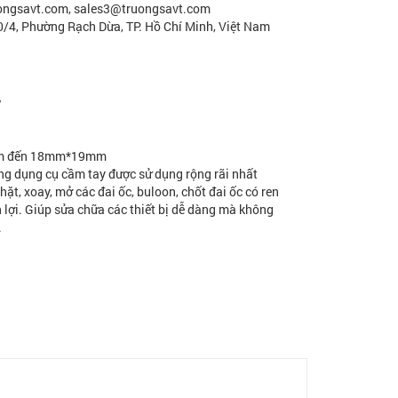
uongsavt.com, sales3@truongsavt.com
30/4, Phường Rạch Dừa, TP. Hồ Chí Minh, Việt Nam
y
7mm đến 18mm*19mm
g dụng cụ cầm tay được sử dụng rộng rãi nhất
hặt, xoay, mở các đai ốc, buloon, chốt đai ốc có ren
 lợi. Giúp sửa chữa các thiết bị dễ dàng mà không
.