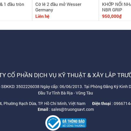
& 1 đầu tròn
Cờ lê 2 đầu mở Wesser
KHỚP NỐI NH
Germany
NBR GRIP
Liên hệ
950,000₫
TY CỔ PHẦN DỊCH VỤ KỸ THUẬT & XÂY LẮP TRƯ
ốc SĐKKD: 3502226038 Ngày cấp: 06/06/2013. Tại Phòng Đăng Ký Kinh 
Đầu Tư Tỉnh Bà Rịa - Vũng Tàu
4, Phường Rạch Dừa, TP. Hồ Chí Minh, Việt Nam
Điện thoại
: 096671
Email
: sales@truongsavt.com