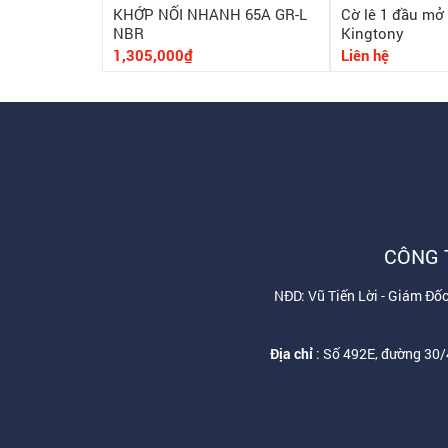
KHỚP NỐI NHANH 65A GR-L
Cờ lê 1 đầu mở 
NBR
Kingtony
1,305,000₫
Liên hệ
CÔNG 
NĐD: Vũ Tiến Lời - Giám Đ
Địa chỉ
: Số 492E, đường 30/