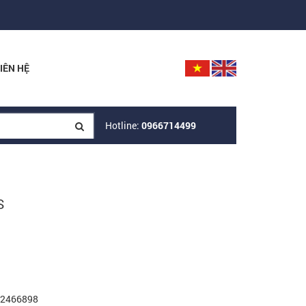
IÊN HỆ
Hotline:
0966714499
S
972466898