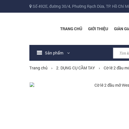
Số 492E, đường 30/4, Phường Rạch Dừa, TP. Hồ Chí M
TRANG CHỦ
GIỚI THIỆU
GIÀN GI
Sản phẩm
Trang chủ
›
2. DỤNG CỤ CẦM TAY
›
Cờ lê 2 đầu m