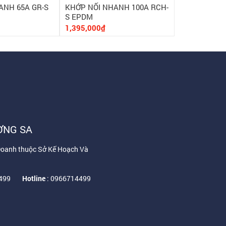
ANH 65A GR-S
KHỚP NỐI NHANH 100A RCH-
KHỚP NỐI N
S EPDM
1,395,000₫
825,000₫
ỜNG SA
Doanh thuộc Sở Kế Hoạch Và
4499
Hotline
: 0966714499