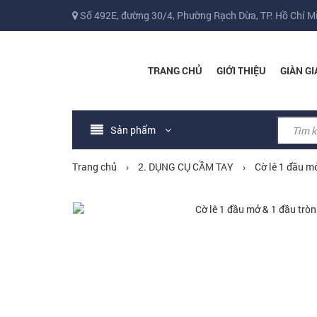
Số 492E, đường 30/4, Phường Rạch Dừa, TP. Hồ Chí M
TRANG CHỦ
GIỚI THIỆU
GIÀN GI
Sản phẩm
Trang chủ
›
2. DỤNG CỤ CẦM TAY
›
Cờ lê 1 đầu m