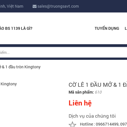
inh, Việt Nam
sales@truongsavt.com
ÁO BS 1139 LÀ GÌ?
TUYỂN DỤNG
L
ở & 1 đầu tròn Kingtony
CỜ LÊ 1 ĐẦU MỞ & 1
Mã sản phẩm:
610
Liên hệ
Dịch vụ của chúng tôi
Hotline : 0966714499, 0