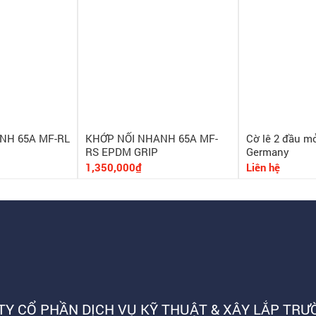
NH 65A MF-RL
KHỚP NỐI NHANH 65A MF-
Cờ lê 2 đầu m
RS EPDM GRIP
Germany
1,350,000₫
Liên hệ
TY CỔ PHẦN DỊCH VỤ KỸ THUẬT & XÂY LẮP TRƯ