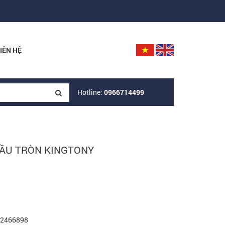
IÊN HỆ
Hotline:
0966714499
 ĐẦU TRÒN KINGTONY
972466898