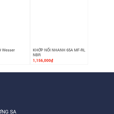
ở Wesser
KHỚP NỐI NHANH 65A MF-RL
Cờ lê 1 đầu m
NBR
Wesser - Ge
1,156,000₫
Liên hệ
ỜNG SA