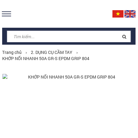
Trang chủ
›
2. DỤNG CỤ CẦM TAY
›
KHỚP NỐI NHANH 50A GR-S EPDM GRIP 804