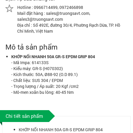
Hotline : 0966714499, 0972466898
Mail đặt hàng : sales@truongsavt.com,
sales3@truongsavt.com
Địa chỉ : Số 492E, đường 30/4, Phường Rạch Dừa, TP. Hồ
Chí Minh, Việt Nam
Mô tả sản phẩm
KHỚP NỐI NHANH 50A GR-S EPDM GRIP 804
- Mã Impa: 614133S
- Kiểu máy: GR-S (H070302)
- Kích thước: 50A, Ø88-92 (O.D 89.1)
- Chất liệu: SUS 304 / EPDM
- Trọng lượng / Áp suất: 20 Kgf /cm2
- Mô-men xoắn bu lông: 40-45 Nm
Chi tiết sản phẩm
KHỚP NỐI NHANH 50A GR-S EPDM GRIP 804