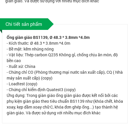
giàn giáo. Và được sử dụng với nhiều mục đích khác
Chi tiết sản phẩm
Ống giàn giáo BS1139, Ø 48.3 * 3.8mm *4.0m
- Kích thước: Ø 48.3 * 3.8mm *4.0m
- Bề mặt: kẽm nhúng nóng
- Vật liệu: Thép carbon Q235 Không gỉ, chống chịu ăn mòn, độ
bền cao
- Xuất xứ: China
- Chứng chỉ CO (Phòng thương mại nước sản xuất cấp), CQ ( Nhà
máy sản xuất cấp) (copy)
- Loadtest (copy)
- Chứng chỉ kiểm định Quatest3 (copy)
Ứng dụng: Trong giàn giáo ống giàn giáo được kết nối bởi các
phụ kiện giàn giáo theo tiêu chuẩn BS1139 như (khóa chết, khóa
xoay, kẹp dầm xoay chữ C, khóa đơn ghép ống...) tạo thành hệ
giàn giáo. Và được sử dụng với nhiều mục đích khác