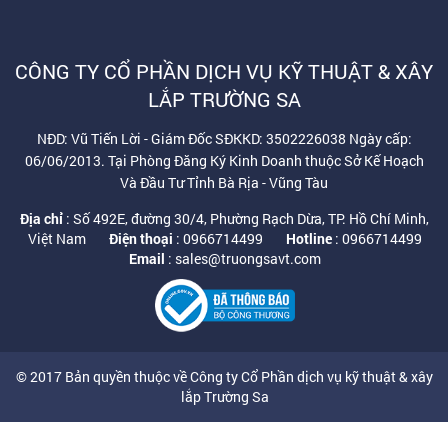
CÔNG TY CỔ PHẦN DỊCH VỤ KỸ THUẬT & XÂY
LẮP TRƯỜNG SA
NĐD: Vũ Tiến Lời - Giám Đốc SĐKKD: 3502226038 Ngày cấp:
06/06/2013. Tại Phòng Đăng Ký Kinh Doanh thuộc Sở Kế Hoạch
Và Đầu Tư Tỉnh Bà Rịa - Vũng Tàu
Địa chỉ
: Số 492E, đường 30/4, Phường Rạch Dừa, TP. Hồ Chí Minh,
Việt Nam
Điện thoại
: 0966714499
Hotline
: 0966714499
Email
: sales@truongsavt.com
© 2017 Bản quyền thuộc về Công ty Cổ Phần dịch vụ kỹ thuật & xây
lắp Trường Sa