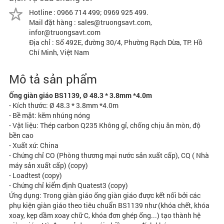
Hotline : 0966 714 499; 0969 925 499.
Mail đặt hàng : sales@truongsavt.com,
infor@truongsavt.com
Địa chỉ : Số 492E, đường 30/4, Phường Rạch Dừa, TP. Hồ
Chí Minh, Việt Nam
Mô tả sản phẩm
Ống giàn giáo BS1139, Ø 48.3 * 3.8mm *4.0m
- Kích thước: Ø 48.3 * 3.8mm *4.0m
- Bề mặt: kẽm nhúng nóng
- Vật liệu: Thép carbon Q235 Không gỉ, chống chịu ăn mòn, độ
bền cao
- Xuất xứ: China
- Chứng chỉ CO (Phòng thương mại nước sản xuất cấp), CQ ( Nhà
máy sản xuất cấp) (copy)
- Loadtest (copy)
- Chứng chỉ kiểm định Quatest3 (copy)
Ứng dụng: Trong giàn giáo ống giàn giáo được kết nối bởi các
phụ kiện giàn giáo theo tiêu chuẩn BS1139 như (khóa chết, khóa
xoay, kẹp dầm xoay chữ C, khóa đơn ghép ống...) tạo thành hệ