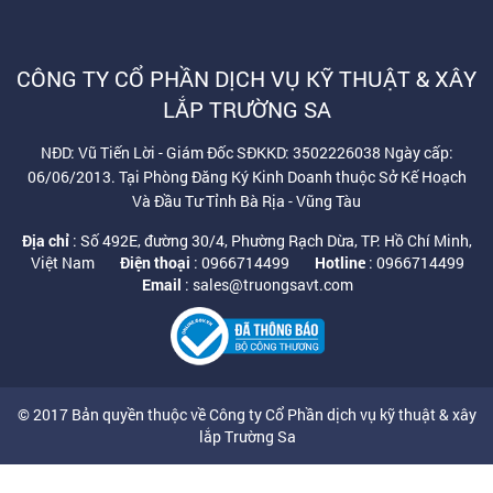
CÔNG TY CỔ PHẦN DỊCH VỤ KỸ THUẬT & XÂY
LẮP TRƯỜNG SA
NĐD: Vũ Tiến Lời - Giám Đốc SĐKKD: 3502226038 Ngày cấp:
06/06/2013. Tại Phòng Đăng Ký Kinh Doanh thuộc Sở Kế Hoạch
Và Đầu Tư Tỉnh Bà Rịa - Vũng Tàu
Địa chỉ
: Số 492E, đường 30/4, Phường Rạch Dừa, TP. Hồ Chí Minh,
Việt Nam
Điện thoại
: 0966714499
Hotline
: 0966714499
Email
: sales@truongsavt.com
© 2017 Bản quyền thuộc về Công ty Cổ Phần dịch vụ kỹ thuật & xây
lắp Trường Sa