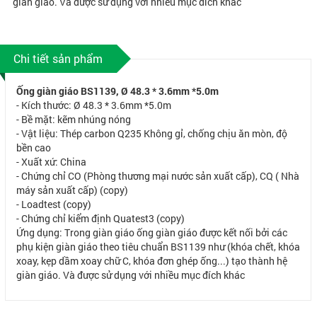
giàn giáo. Và được sử dụng với nhiều mục đích khác
Chi tiết sản phẩm
Ống giàn giáo BS1139, Ø 48.3 * 3.6mm *5.0m
- Kích thước: Ø 48.3 * 3.6mm *5.0m
- Bề mặt: kẽm nhúng nóng
- Vật liệu: Thép carbon Q235 Không gỉ, chống chịu ăn mòn, độ
bền cao
- Xuất xứ: China
- Chứng chỉ CO (Phòng thương mại nước sản xuất cấp), CQ ( Nhà
máy sản xuất cấp) (copy)
- Loadtest (copy)
- Chứng chỉ kiểm định Quatest3 (copy)
Ứng dụng: Trong giàn giáo ống giàn giáo được kết nối bởi các
phụ kiện giàn giáo theo tiêu chuẩn BS1139 như (khóa chết, khóa
xoay, kẹp dầm xoay chữ C, khóa đơn ghép ống...) tạo thành hệ
giàn giáo. Và được sử dụng với nhiều mục đích khác