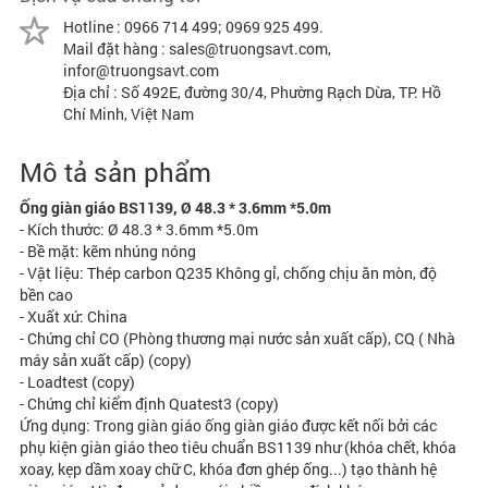
Hotline : 0966 714 499; 0969 925 499.
Mail đặt hàng : sales@truongsavt.com,
infor@truongsavt.com
Địa chỉ : Số 492E, đường 30/4, Phường Rạch Dừa, TP. Hồ
Chí Minh, Việt Nam
Mô tả sản phẩm
Ống giàn giáo BS1139, Ø 48.3 * 3.6mm *5.0m
- Kích thước: Ø 48.3 * 3.6mm *5.0m
- Bề mặt: kẽm nhúng nóng
- Vật liệu: Thép carbon Q235 Không gỉ, chống chịu ăn mòn, độ
bền cao
- Xuất xứ: China
- Chứng chỉ CO (Phòng thương mại nước sản xuất cấp), CQ ( Nhà
máy sản xuất cấp) (copy)
- Loadtest (copy)
- Chứng chỉ kiểm định Quatest3 (copy)
Ứng dụng: Trong giàn giáo ống giàn giáo được kết nối bởi các
phụ kiện giàn giáo theo tiêu chuẩn BS1139 như (khóa chết, khóa
xoay, kẹp dầm xoay chữ C, khóa đơn ghép ống...) tạo thành hệ