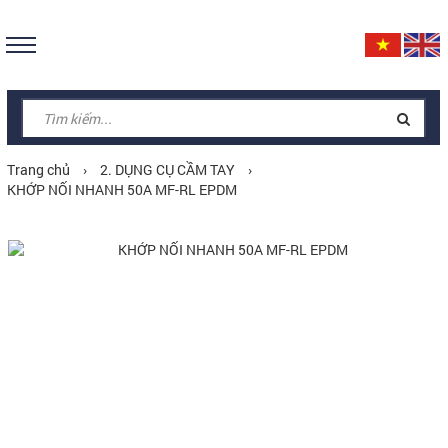
Trang chủ
›
2. DỤNG CỤ CẦM TAY
›
KHỚP NỐI NHANH 50A MF-RL EPDM