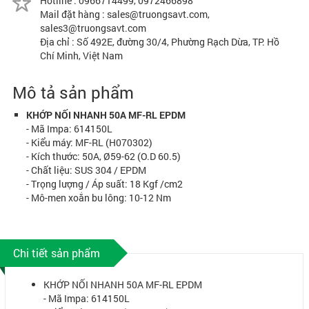
Hotline : 0966714499, 0972466898
Mail đặt hàng : sales@truongsavt.com,
sales3@truongsavt.com
Địa chỉ : Số 492E, đường 30/4, Phường Rạch Dừa, TP. Hồ
Chí Minh, Việt Nam
Mô tả sản phẩm
KHỚP NỐI NHANH 50A MF-RL EPDM
- Mã Impa: 614150L
- Kiểu máy: MF-RL (H070302)
- Kích thước: 50A, Ø59-62 (O.D 60.5)
- Chất liệu: SUS 304 / EPDM
- Trọng lượng / Áp suất: 18 Kgf /cm2
- Mô-men xoắn bu lông: 10-12 Nm
Chi tiết sản phẩm
KHỚP NỐI NHANH 50A MF-RL EPDM
- Mã Impa: 614150L